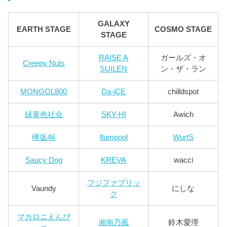
GALAXY
EARTH STAGE
COSMO STAGE
STAGE
RAISE A
ガールズ・オ
Creepy Nuts
SUILEN
ン・ザ・ラン
MONGOL800
Da-iCE
chilldspot
緑黄色社会
SKY-HI
Awich
欅坂46
flumpool
WurtS
Saucy Dog
KREVA
wacci
フジファブリッ
Vaundy
にしな
ク
マカロニえんぴ
湘南乃風
鈴木愛理