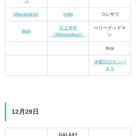
つ
[Alexandros]
milet
コレサワ
川上洋平
ベリーグッドマ
Bish
（[Alexandros]）
ン
Kroi
水曜日のカンパ
ネラ
12月29日
GALAXY