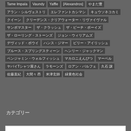
Tame Impala
Vaundy
Yaffle
[Alexandros]
やまだ豊
アラン・シルヴェストリ
エレファントカシマシ
キュウソネコカミ
クイーン
クリーデンス・クリアウォーター・リヴァイヴァル
サンボマスター
ザ・クラッシュ
ザ・ビーチ・ボーイズ
ザ・ローリング・ストーンズ
ジョン・ウィリアムズ
デヴィッド・ボウイ
ハンス・ジマー
ビリー・アイリッシュ
ブルース・スプリングスティーン
ヘンリー・ジャックマン
ベンジャミン・ウォルフィッシュ
マカロニえんぴつ
マーベル
ヤバイTシャツ屋さん
ラモーンズ
ロアン・バルフェ
久石 譲
佐藤直紀
大間々 昂
米津玄師
緑黄色社会
カテゴリー