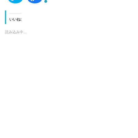
リ
a
ッ
c
ク
e
し
b
て
o
T
o
いいね:
w
k
i
で
t
共
読み込み中...
t
有
e
す
r
る
で
に
共
は
有
ク
(
リ
新
ッ
し
ク
い
し
ウ
て
ィ
く
ン
だ
ド
さ
ウ
い
で
(
開
新
き
し
ま
い
す
ウ
)
ィ
ン
ド
ウ
で
開
き
ま
す