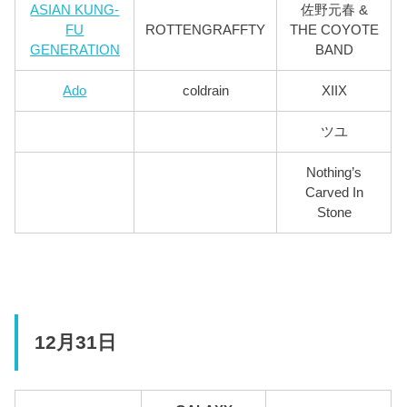
ASIAN KUNG-
佐野元春 &
FU
ROTTENGRAFFTY
THE COYOTE
GENERATION
BAND
Ado
coldrain
XIIX
ツユ
Nothing’s
Carved In
Stone
12月31日