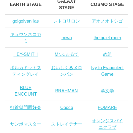
GALAXY
EARTH STAGE
COSMO STAGE
STAGE
go!go!vanillas
レトロリロン
アオノオトシゴ
キュウソネコカ
miwa
the quiet room
ミ
HEY-SMITH
Mr.ふぉるて
め組
ポルカドットス
おいしくるメロ
Ivy to Fraudulent
ティングレイ
ンパン
Game
BLUE
BRAHMAN
羊文学
ENCOUNT
打首獄門同好会
Cocco
FOMARE
オレンジスパイ
サンボマスター
ストレイテナー
ニクラブ