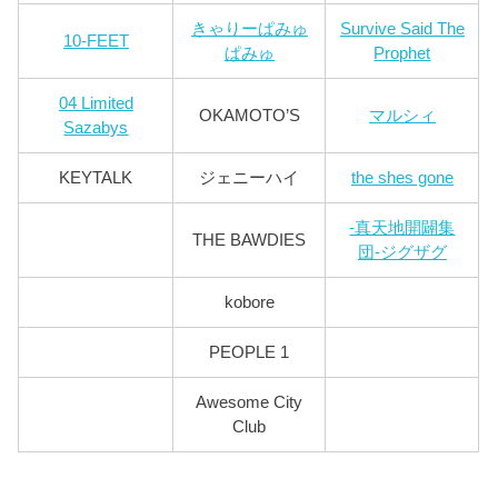
きゃりーぱみゅ
Survive Said The
10-FEET
ぱみゅ
Prophet
04 Limited
OKAMOTO’S
マルシィ
Sazabys
KEYTALK
ジェニーハイ
the shes gone
-真天地開闢集
THE BAWDIES
団-ジグザグ
kobore
PEOPLE 1
Awesome City
Club