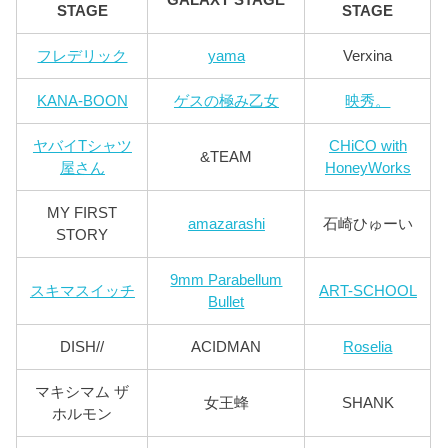
STAGE
STAGE
フレデリック
yama
Verxina
KANA-BOON
ゲスの極み乙女
映秀。
ヤバイTシャツ
CHiCO with
&TEAM
屋さん
HoneyWorks
MY FIRST
amazarashi
石崎ひゅーい
STORY
9mm Parabellum
スキマスイッチ
ART-SCHOOL
Bullet
DISH//
ACIDMAN
Roselia
マキシマム ザ
女王蜂
SHANK
ホルモン