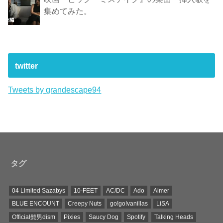
集めてみた。
twitter
Tweets by grandescape94
タグ
04 Limited Sazabys
10-FEET
AC/DC
Ado
Aimer
BLUE ENCOUNT
Creepy Nuts
go!go!vanillas
LiSA
Official髭男dism
Pixies
Saucy Dog
Spotify
Talking Heads