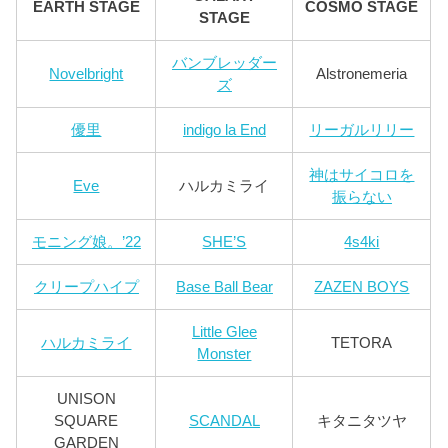
EARTH STAGE
COSMO STAGE
STAGE
バンブレッダー
Novelbright
Alstronemeria
ズ
優里
indigo la End
リーガルリリー
神はサイコロを
Eve
ハルカミライ
振らない
モニング娘。’22
SHE’S
4s4ki
クリープハイプ
Base Ball Bear
ZAZEN BOYS
Little Glee
ハルカミライ
TETORA
Monster
UNISON
SQUARE
SCANDAL
キタニタツヤ
GARDEN