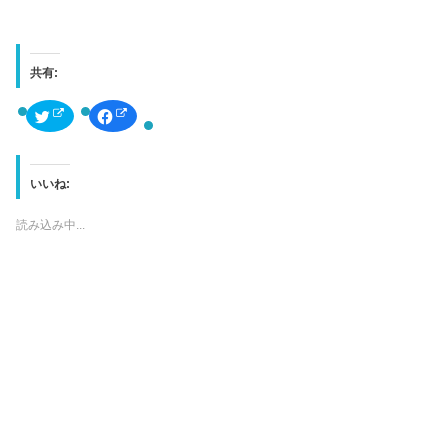
共有:
ク
F
リ
a
ッ
c
ク
e
し
b
て
o
T
o
いいね:
w
k
i
で
t
共
読み込み中...
t
有
e
す
r
る
で
に
共
は
有
ク
(
リ
新
ッ
し
ク
い
し
ウ
て
ィ
く
ン
だ
ド
さ
ウ
い
で
(
開
新
き
し