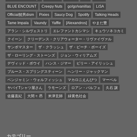
BLUE ENCOUNT
Creepy Nuts
go!go!vanillas
LiSA
Official髭男dism
Pixies
Saucy Dog
Spotify
Talking Heads
Tame Impala
Vaundy
Yaffle
[Alexandros]
やまだ豊
アラン・シルヴェストリ
エレファントカシマシ
キュウソネコカミ
クイーン
クリーデンス・クリアウォーター・リヴァイヴァル
サンボマスター
ザ・クラッシュ
ザ・ビーチ・ボーイズ
ザ・ローリング・ストーンズ
ジョン・ウィリアムズ
デヴィッド・ボウイ
ハンス・ジマー
ビリー・アイリッシュ
ブルース・スプリングスティーン
ヘンリー・ジャックマン
ベンジャミン・ウォルフィッシュ
マカロニえんぴつ
マーベル
ヤバイTシャツ屋さん
ラモーンズ
ロアン・バルフェ
久石 譲
佐藤直紀
大間々 昂
米津玄師
緑黄色社会
カテゴリー