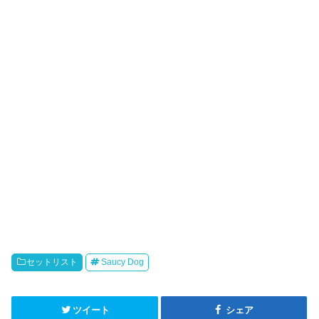
ま
い
す
ウ
)
ィ
ン
ド
ウ
で
開
き
ま
す
)
セットリスト
Saucy Dog
ツイート
シェア