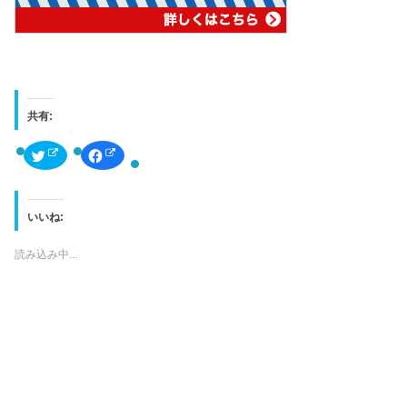
共有:
ク
F
リ
a
ッ
c
ク
e
し
b
て
o
T
o
いいね:
w
k
i
で
t
共
読み込み中...
t
有
e
す
r
る
で
に
共
は
有
ク
(
リ
新
ッ
し
ク
い
し
ウ
て
ィ
く
ン
だ
ド
さ