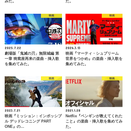
みた。
た。
映画
映画
2025.7.22
2026.3.13
劇場版「鬼滅の刃」無限城編 第
映画『マーティ・シュプリーム
一章 猗窩座再来の楽曲・挿入歌
世界をつかめ』の楽曲・挿入歌を
を集めてみた。
集めてみた。
映画
映画
2023.7.21
2021.1.28
映画『ミッション：インポッシブ
Netflix『ペンギンが教えてくれた
ル デッドレコニング PART
こと』の楽曲・挿入歌を集めてみ
ONE』の…
た。