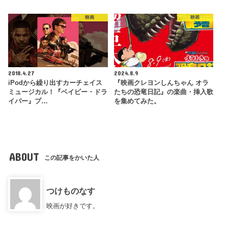
映画
映画
2018.4.27
2024.8.9
iPodから繰り出すカーチェイス
『映画クレヨンしんちゃん オラ
ミュージカル！『ベイビー・ドラ
たちの恐竜日記』の楽曲・挿入歌
イバー』プ…
を集めてみた。
ABOUT
この記事をかいた人
つけものなす
映画が好きです。