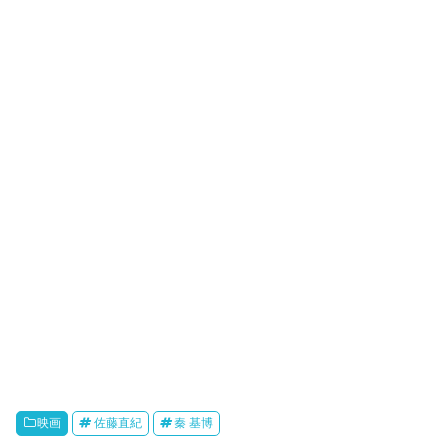
ウ
い
で
(
開
新
き
し
ま
い
す
ウ
)
ィ
ン
ド
ウ
で
開
き
ま
す
)
映画
佐藤直紀
秦 基博