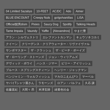
04 Limited Sazabys
10-FEET
AC/DC
Ado
Aimer
BLUE ENCOUNT
Creepy Nuts
go!go!vanillas
LiSA
Official髭男dism
Pixies
Saucy Dog
Spotify
Talking Heads
Tame Impala
Vaundy
Yaffle
[Alexandros]
やまだ豊
アラン・シルヴェストリ
エレファントカシマシ
キュウソネコカミ
クイーン
クリーデンス・クリアウォーター・リヴァイヴァル
サンボマスター
ザ・クラッシュ
ザ・ビーチ・ボーイズ
ザ・ローリング・ストーンズ
ジョン・ウィリアムズ
デヴィッド・ボウイ
ハンス・ジマー
ビリー・アイリッシュ
ブルース・スプリングスティーン
ヘンリー・ジャックマン
ベンジャミン・ウォルフィッシュ
マカロニえんぴつ
マーベル
ヤバイTシャツ屋さん
ラモーンズ
ロアン・バルフェ
久石 譲
佐藤直紀
大間々 昂
米津玄師
緑黄色社会