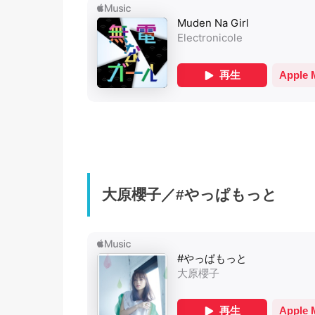
大原櫻子／#やっぱもっと