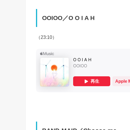
OOIOO／O O I A H
（23:10）