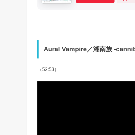
Aural Vampire／湘南族 -canniba
（52:53）