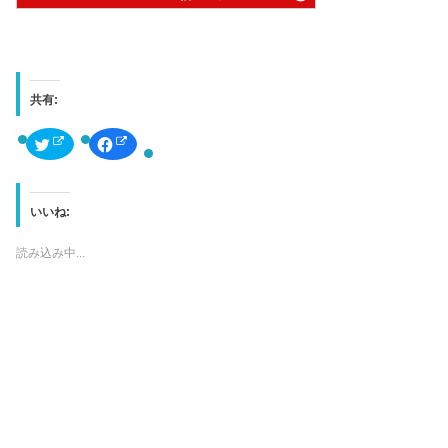
共有:
ク
F
リ
a
ッ
c
ク
e
し
b
て
o
T
o
いいね:
w
k
i
で
t
共
読み込み中...
t
有
e
す
r
る
で
に
共
は
有
ク
(
リ
新
ッ
し
ク
い
し
ウ
て
ィ
く
ン
だ
ド
さ
ウ
い
で
(