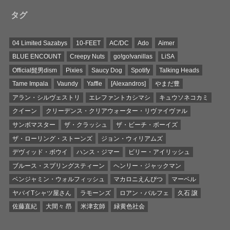
タグ
04 Limited Sazabys
10-FEET
AC/DC
Ado
Aimer
BLUE ENCOUNT
Creepy Nuts
go!go!vanillas
LiSA
Official髭男dism
Pixies
Saucy Dog
Spotify
Talking Heads
Tame Impala
Vaundy
Yaffle
[Alexandros]
やまだ豊
アラン・シルヴェストリ
エレファントカシマシ
キュウソネコカミ
クイーン
クリーデンス・クリアウォーター・リヴァイヴァル
サンボマスター
ザ・クラッシュ
ザ・ビーチ・ボーイズ
ザ・ローリング・ストーンズ
ジョン・ウィリアムズ
デヴィッド・ボウイ
ハンス・ジマー
ビリー・アイリッシュ
ブルース・スプリングスティーン
ヘンリー・ジャックマン
ベンジャミン・ウォルフィッシュ
マカロニえんぴつ
マーベル
ヤバイTシャツ屋さん
ラモーンズ
ロアン・バルフェ
久石 譲
佐藤直紀
大間々 昂
米津玄師
緑黄色社会