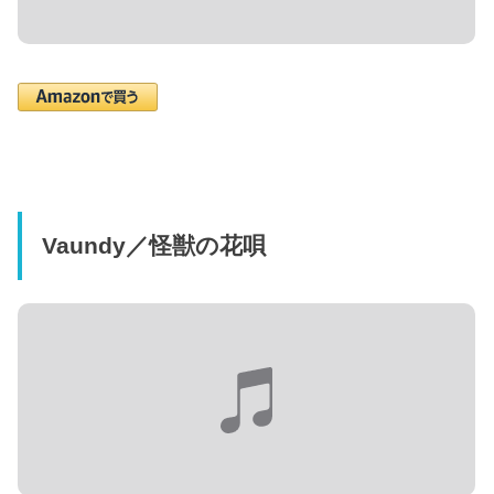
Vaundy／怪獣の花唄