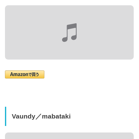
Vaundy／mabataki