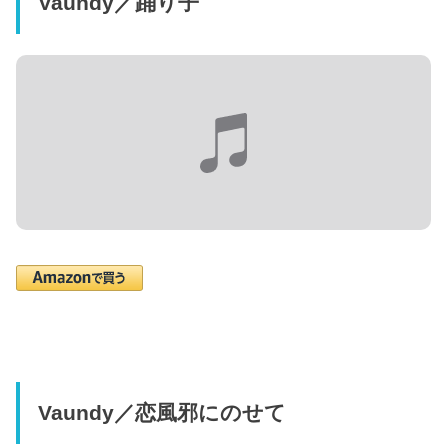
Vaundy／踊り子
Vaundy／恋風邪にのせて