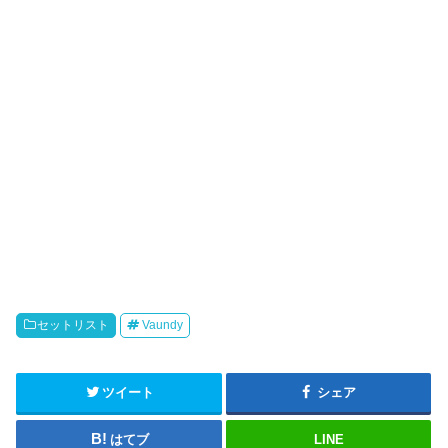
ド
ウ
で
開
き
ま
す
)
セットリスト
Vaundy
ツイート
シェア
はてブ
LINE