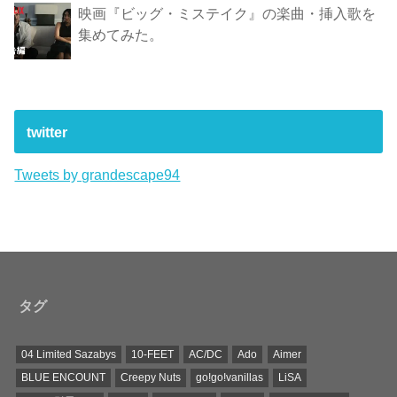
映画『ビッグ・ミステイク』の楽曲・挿入歌を
集めてみた。
twitter
Tweets by grandescape94
タグ
04 Limited Sazabys
10-FEET
AC/DC
Ado
Aimer
BLUE ENCOUNT
Creepy Nuts
go!go!vanillas
LiSA