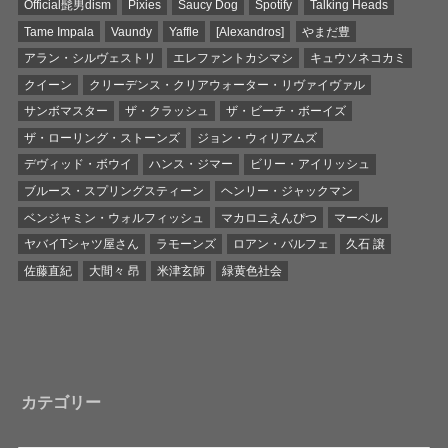
Official髭男dism
Pixies
Saucy Dog
Spotify
Talking Heads
Tame Impala
Vaundy
Yaffle
[Alexandros]
やまだ豊
アラン・シルヴェストリ
エレファントカシマシ
キュウソネコカミ
クイーン
クリーデンス・クリアウォーター・リヴァイヴァル
サンボマスター
ザ・クラッシュ
ザ・ビーチ・ボーイズ
ザ・ローリング・ストーンズ
ジョン・ウィリアムズ
デヴィッド・ボウイ
ハンス・ジマー
ビリー・アイリッシュ
ブルース・スプリングスティーン
ヘンリー・ジャックマン
ベンジャミン・ウォルフィッシュ
マカロニえんぴつ
マーベル
ヤバイTシャツ屋さん
ラモーンズ
ロアン・バルフェ
久石 譲
佐藤直紀
大間々 昂
米津玄師
緑黄色社会
カテゴリー