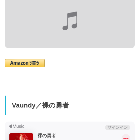
Vaundy／裸の勇者