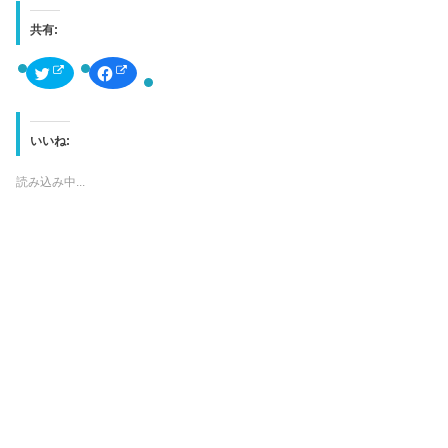
共有:
ク
F
リ
a
ッ
c
ク
e
し
b
て
o
T
o
いいね:
w
k
i
で
t
共
読み込み中...
t
有
e
す
r
る
で
に
共
は
有
ク
(
リ
新
ッ
し
ク
い
し
ウ
て
ィ
く
ン
だ
ド
さ
ウ
い
で
(
開
新
き
し
ま
い
す
ウ
)
ィ
ン