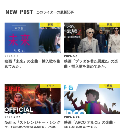
NEW POST
このライターの最新記事
映画
映画
2026.5.8
2026.5.1
映画『未来』の楽曲・挿入歌を集
映画『プラダを着た悪魔2』の楽
めてみた。
曲・挿入歌を集めてみた。
ドラマ
映画
2026.4.27
2026.4.24
Netflix『ストレンジャー・シング
映画『ARCO アルコ』の楽曲・
ス: 1985年の冒険 を観 る』の楽…
挿入歌を集めてみた。