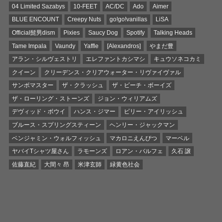
04 Limited Sazabys
10-FEET
AC/DC
Ado
Aimer
BLUE ENCOUNT
Creepy Nuts
go!go!vanillas
LiSA
Official髭男dism
Pixies
Saucy Dog
Spotify
Talking Heads
Tame Impala
Vaundy
Yaffle
[Alexandros]
やまだ豊
アラン・シルヴェストリ
エレファントカシマシ
キュウソネコカミ
クイーン
クリーデンス・クリアウォーター・リヴァイヴァル
サンボマスター
ザ・クラッシュ
ザ・ビーチ・ボーイズ
ザ・ローリング・ストーンズ
ジョン・ウィリアムズ
デヴィッド・ボウイ
ハンス・ジマー
ビリー・アイリッシュ
ブルース・スプリングスティーン
ヘンリー・ジャックマン
ベンジャミン・ウォルフィッシュ
マカロニえんぴつ
マーベル
ヤバイTシャツ屋さん
ラモーンズ
ロアン・バルフェ
久石 譲
佐藤直紀
大間々 昂
米津玄師
緑黄色社会