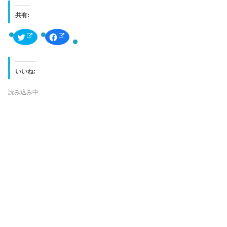
共有:
ク
F
リ
a
ッ
c
ク
e
し
b
て
o
T
o
いいね:
w
k
i
で
t
共
読み込み中...
t
有
e
す
r
る
で
に
共
は
有
ク
(
リ
新
ッ
し
ク
い
し
ウ
て
ィ
く
ン
だ
ド
さ
ウ
い
で
(
開
新
き
し
ま
い
す
ウ
)
ィ
ン