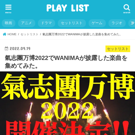
PLAY LIST
menu
search
映画
アニメ
ドラマ
セットリスト
ゲーム
ラジオ
HOME
セットリスト
氣志團万博2022でWANIMAが披露した楽曲を集めてみた。
2022.09.19
セットリスト
氣志團万博2022でWANIMAが披露した楽曲を
集めてみた。