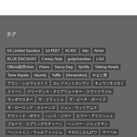
タグ
04 Limited Sazabys
10-FEET
AC/DC
Ado
Aimer
BLUE ENCOUNT
Creepy Nuts
go!go!vanillas
LiSA
Official髭男dism
Pixies
Saucy Dog
Spotify
Talking Heads
Tame Impala
Vaundy
Yaffle
[Alexandros]
やまだ豊
アラン・シルヴェストリ
エレファントカシマシ
キュウソネコカミ
クイーン
クリーデンス・クリアウォーター・リヴァイヴァル
サンボマスター
ザ・クラッシュ
ザ・ビーチ・ボーイズ
ザ・ローリング・ストーンズ
ジョン・ウィリアムズ
デヴィッド・ボウイ
ハンス・ジマー
ビリー・アイリッシュ
ブルース・スプリングスティーン
ヘンリー・ジャックマン
ベンジャミン・ウォルフィッシュ
マカロニえんぴつ
マーベル