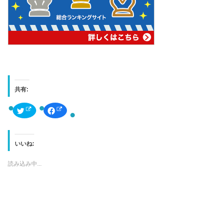
共有:
ク
F
リ
a
ッ
c
ク
e
し
b
て
o
T
o
いいね:
w
k
i
で
t
共
読み込み中...
t
有
e
す
r
る
で
に
共
は
有
ク
(
リ
新
ッ
し
ク