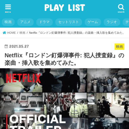
PLAY LIST
menu
search
映画
アニメ
ドラマ
セットリスト
ゲーム
ラジオ
HOME
映画
Netflix『ロンドン釘爆弾事件: 犯人捜査録』の楽曲・挿入歌を集めてみた。
2021.05.27
映画
Netflix『ロンドン釘爆弾事件: 犯人捜査録』の
楽曲・挿入歌を集めてみた。