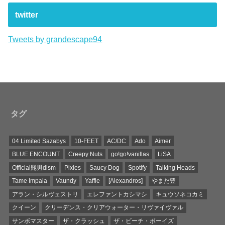
twitter
Tweets by grandescape94
タグ
04 Limited Sazabys
10-FEET
AC/DC
Ado
Aimer
BLUE ENCOUNT
Creepy Nuts
go!go!vanillas
LiSA
Official髭男dism
Pixies
Saucy Dog
Spotify
Talking Heads
Tame Impala
Vaundy
Yaffle
[Alexandros]
やまだ豊
アラン・シルヴェストリ
エレファントカシマシ
キュウソネコカミ
クイーン
クリーデンス・クリアウォーター・リヴァイヴァル
サンボマスター
ザ・クラッシュ
ザ・ビーチ・ボーイズ