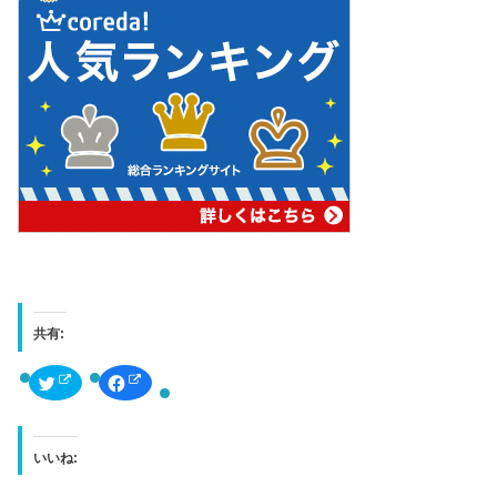
共有:
ク
F
リ
a
ッ
c
ク
e
し
b
て
o
T
o
いいね:
w
k
i
で