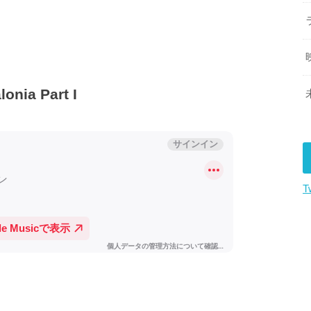
a Part I
T