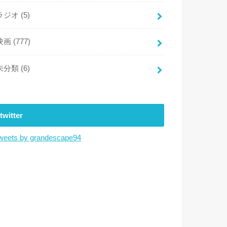
ラジオ
(5)
映画
(777)
未分類
(6)
twitter
weets by grandescape94