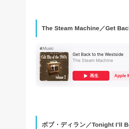
The Steam Machine／Get Back
ボブ・ディラン／Tonight I’ll Be S