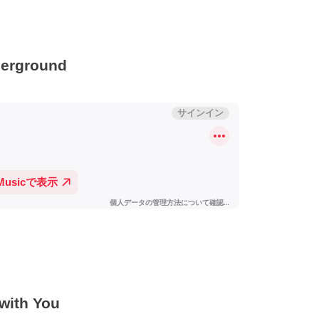
derground
ith You