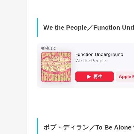
We the People／Function Un
ボブ・ディラン／To Be Alone w