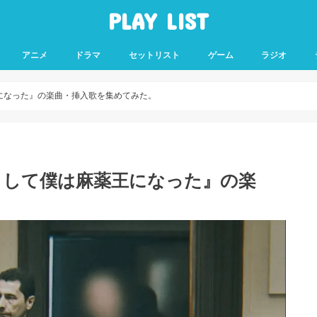
PLAY LIST
アニメ
ドラマ
セットリスト
ゲーム
ラジオ
僕は麻薬王になった』の楽曲・挿入歌を集めてみた。
kes: こうして僕は麻薬王になった』の楽