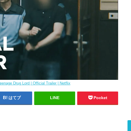
nage Drug Lord | Official Trailer | Netflix
はてブ
LINE
Pocket