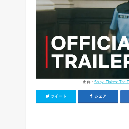
出典：
Shiny_Flakes: The Tee
ツイート
シェア