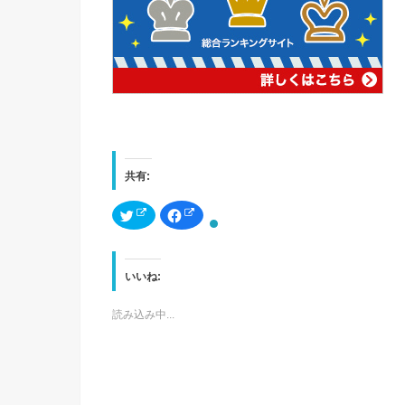
共有:
ク
F
リ
a
ッ
c
ク
e
し
b
て
o
T
o
いいね:
w
k
i
で
t
共
読み込み中...
t
有
e
す
r
る
で
に
共
は
有
ク
(
リ
新
ッ