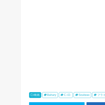
し
ク
い
し
ウ
て
ィ
く
ン
だ
ド
さ
ウ
い
で
(
開
新
き
し
ま
い
す
ウ
)
ィ
ン
ド
ウ
で
開
き
ま
す
)
映画
Bahary
C.I.D.
Soulwax
フラ