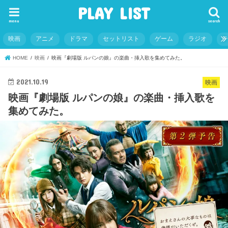
PLAY LIST
menu
search
映画
アニメ
ドラマ
セットリスト
ゲーム
ラジオ
HOME
映画
映画『劇場版 ルパンの娘』の楽曲・挿入歌を集めてみた。
2021.10.19
映画
映画『劇場版 ルパンの娘』の楽曲・挿入歌を
集めてみた。