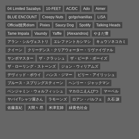
04 Limited Sazabys
10-FEET
AC/DC
Ado
Aimer
BLUE ENCOUNT
Creepy Nuts
go!go!vanillas
LiSA
Official髭男dism
Pixies
Saucy Dog
Spotify
Talking Heads
Tame Impala
Vaundy
Yaffle
[Alexandros]
やまだ豊
アラン・シルヴェストリ
エレファントカシマシ
キュウソネコカミ
クイーン
クリーデンス・クリアウォーター・リヴァイヴァル
サンボマスター
ザ・クラッシュ
ザ・ビーチ・ボーイズ
ザ・ローリング・ストーンズ
ジョン・ウィリアムズ
デヴィッド・ボウイ
ハンス・ジマー
ビリー・アイリッシュ
ブルース・スプリングスティーン
ヘンリー・ジャックマン
ベンジャミン・ウォルフィッシュ
マカロニえんぴつ
マーベル
ヤバイTシャツ屋さん
ラモーンズ
ロアン・バルフェ
久石 譲
佐藤直紀
大間々 昂
米津玄師
緑黄色社会