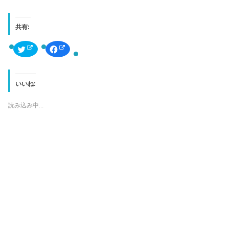
共有:
ク
F
リ
a
ッ
c
ク
e
し
b
て
o
T
o
いいね:
w
k
i
で
t
共
読み込み中...
t
有
e
す
r
る
で
に
共
は
有
ク
(
リ
新
ッ
し
ク
い
し
ウ
て
ィ
く
ン
だ
ド
さ
ウ
い
で
(
開
新
き
し
ま
い
す
ウ