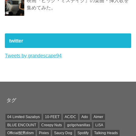
映画『ビッグ・ミステイク』の楽曲・挿入歌を
集めてみた。
twitter
Tweets by grandescape94
タグ
04 Limited Sazabys
10-FEET
AC/DC
Ado
Aimer
BLUE ENCOUNT
Creepy Nuts
go!go!vanillas
LiSA
Official髭男dism
Pixies
Saucy Dog
Spotify
Talking Heads