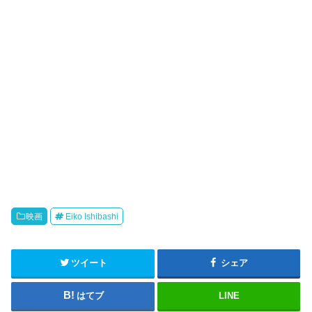
ウ
で
開
き
ま
す
)
映画
Eiko Ishibashi
ツイート
シェア
はてブ
LINE