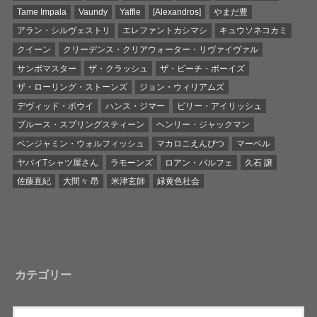
Tame Impala
Vaundy
Yaffle
[Alexandros]
やまだ豊
アラン・シルヴェストリ
エレファントカシマシ
キュウソネコカミ
クイーン
クリーデンス・クリアウォーター・リヴァイヴァル
サンボマスター
ザ・クラッシュ
ザ・ビーチ・ボーイズ
ザ・ローリング・ストーンズ
ジョン・ウィリアムズ
デヴィッド・ボウイ
ハンス・ジマー
ビリー・アイリッシュ
ブルース・スプリングスティーン
ヘンリー・ジャックマン
ベンジャミン・ウォルフィッシュ
マカロニえんぴつ
マーベル
ヤバイTシャツ屋さん
ラモーンズ
ロアン・バルフェ
久石 譲
佐藤直紀
大間々 昂
米津玄師
緑黄色社会
カテゴリー