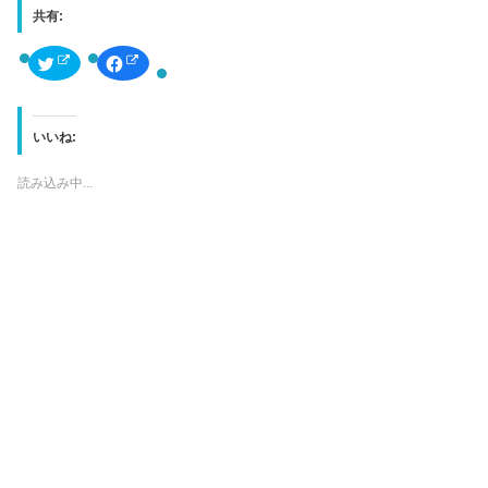
共有:
ク
F
リ
a
ッ
c
ク
e
し
b
て
o
T
o
いいね:
w
k
i
で
t
共
読み込み中...
t
有
e
す
r
る
で
に
共
は
有
ク
(
リ
新
ッ
し
ク
い
し
ウ
て
ィ
く
ン
だ
ド
さ
ウ
い
で
(
開
新
き
し
ま
い
す
ウ
)
ィ
ン
ド