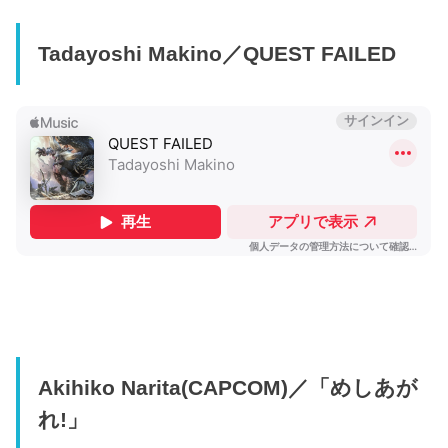
Tadayoshi Makino／QUEST FAILED
Akihiko Narita(CAPCOM)／「めしあが
れ!」