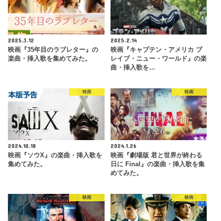
2025.3.12
2025.2.14
映画『35年目のラブレター』の
映画『キャプテン・アメリカ ブ
楽曲・挿入歌を集めてみた。
レイブ・ニュー・ワールド』の楽
曲・挿入歌を…
映画
映画
2024.10.18
2024.1.26
映画『ソウX』の楽曲・挿入歌を
映画『劇場版 君と世界が終わる
集めてみた。
日に Final』の楽曲・挿入歌を集
めてみた。
映画
映画