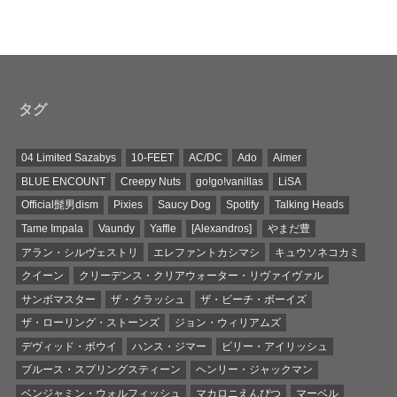
タグ
04 Limited Sazabys
10-FEET
AC/DC
Ado
Aimer
BLUE ENCOUNT
Creepy Nuts
go!go!vanillas
LiSA
Official髭男dism
Pixies
Saucy Dog
Spotify
Talking Heads
Tame Impala
Vaundy
Yaffle
[Alexandros]
やまだ豊
アラン・シルヴェストリ
エレファントカシマシ
キュウソネコカミ
クイーン
クリーデンス・クリアウォーター・リヴァイヴァル
サンボマスター
ザ・クラッシュ
ザ・ビーチ・ボーイズ
ザ・ローリング・ストーンズ
ジョン・ウィリアムズ
デヴィッド・ボウイ
ハンス・ジマー
ビリー・アイリッシュ
ブルース・スプリングスティーン
ヘンリー・ジャックマン
ベンジャミン・ウォルフィッシュ
マカロニえんぴつ
マーベル