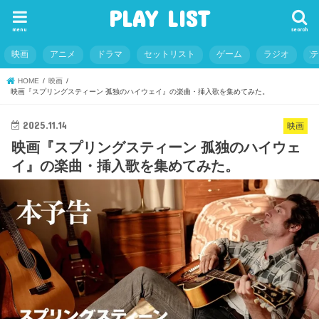
PLAY LIST
menu
search
映画
アニメ
ドラマ
セットリスト
ゲーム
ラジオ
HOME
映画
映画『スプリングスティーン 孤独のハイウェイ』の楽曲・挿入歌を集めてみた。
2025.11.14
映画
映画『スプリングスティーン 孤独のハイウェ
イ』の楽曲・挿入歌を集めてみた。