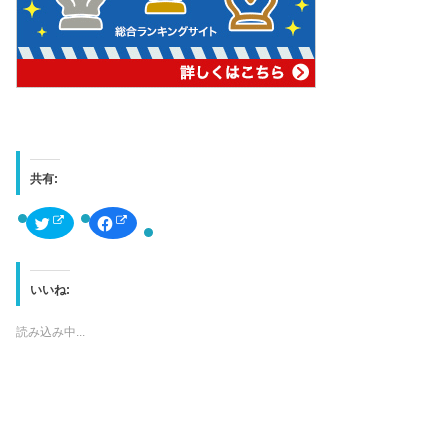
共有:
ク
F
リ
a
ッ
c
ク
e
し
b
て
o
T
o
いいね:
w
k
i
で
t
共
読み込み中...
t
有
e
す
r
る
で
に
共
は
有
ク
(
リ
新
ッ
し
ク
い
し