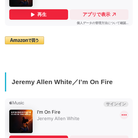
Jeremy Allen White／I’m On Fire