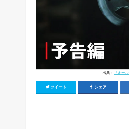
出典：
『オールド
ツイート
シェア