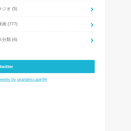
ラジオ
(5)
映画
(777)
未分類
(6)
twitter
weets by grandescape94