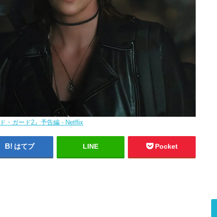
・ガード2』予告編 - Netflix
はてブ
LINE
Pocket