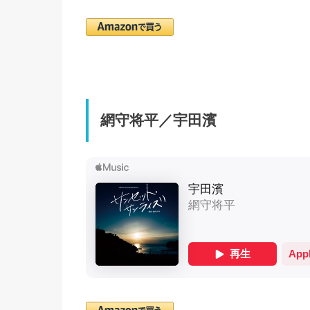
網守将平／宇田濱