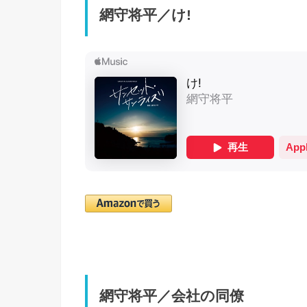
網守将平／け!
網守将平／会社の同僚