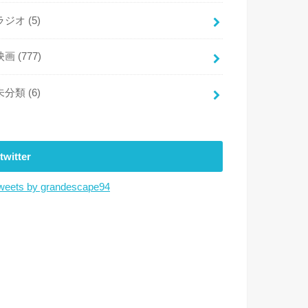
ラジオ
(5)
映画
(777)
未分類
(6)
twitter
weets by grandescape94