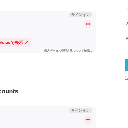
T
counts