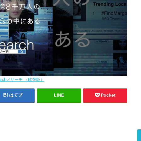
arch／サーチ （吹替版）
はてブ
LINE
Pocket