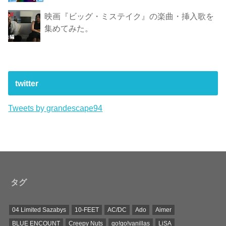
映画『ビッグ・ミステイク』の楽曲・挿入歌を
集めてみた。
twitter
Tweets by grandescape94
タグ
04 Limited Sazabys
10-FEET
AC/DC
Ado
Aimer
BLUE ENCOUNT
Creepy Nuts
go!go!vanillas
LiSA