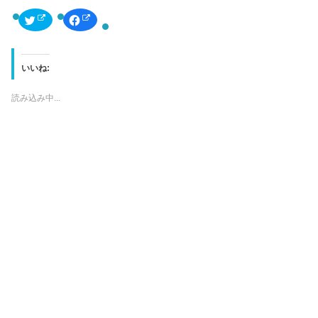
ク
F
リ
a
ッ
c
ク
e
し
b
て
o
T
o
いいね:
w
k
i
で
t
共
読み込み中...
t
有
e
す
r
る
で
に
共
は
有
ク
(
リ
新
ッ
し
ク
い
し
ウ
て
ィ
く
ン
だ
ド
さ
ウ
い
で
(
開
新
き
し
ま
い
す
ウ
)
ィ
ン
ド
ウ
で
開