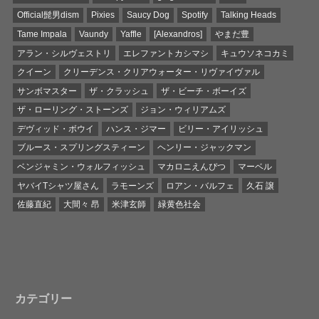
Official髭男dism
Pixies
Saucy Dog
Spotify
Talking Heads
Tame Impala
Vaundy
Yaffle
[Alexandros]
やまだ豊
アラン・シルヴェストリ
エレファントカシマシ
キュウソネコカミ
クイーン
クリーデンス・クリアウォーター・リヴァイヴァル
サンボマスター
ザ・クラッシュ
ザ・ビーチ・ボーイズ
ザ・ローリング・ストーンズ
ジョン・ウィリアムズ
デヴィッド・ボウイ
ハンス・ジマー
ビリー・アイリッシュ
ブルース・スプリングスティーン
ヘンリー・ジャックマン
ベンジャミン・ウォルフィッシュ
マカロニえんぴつ
マーベル
ヤバイTシャツ屋さん
ラモーンズ
ロアン・バルフェ
久石 譲
佐藤直紀
大間々 昂
米津玄師
緑黄色社会
カテゴリー