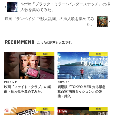
Netflix『ブラック・ミラー: バンダースナッチ』の挿
入歌を集めてみた。
映画『ランペイジ 巨獣大乱闘』の挿入歌を集めてみ
た。
RECOMMEND
こちらの記事も人気です。
映画
映画
2022.6.13
2025.8.1
映画『ファイト・クラブ』の楽
劇場版『TOKYO MER 走る緊急
曲・挿入歌を集めてみた。
救命室 南海ミッション』の楽
曲・挿入…
映画
映画