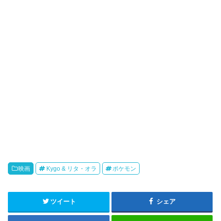
き
ま
す
)
映画
Kygo & リタ・オラ
ポケモン
ツイート
シェア