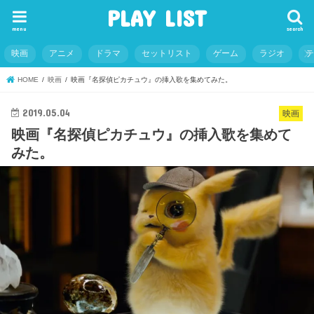
PLAY LIST
menu
search
映画
アニメ
ドラマ
セットリスト
ゲーム
ラジオ
HOME
映画
映画『名探偵ピカチュウ』の挿入歌を集めてみた。
2019.05.04
映画
映画『名探偵ピカチュウ』の挿入歌を集めて
みた。