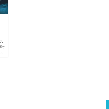
。
リス
国か
たが