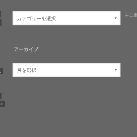
主に
アーカイブ
ズ
ュ