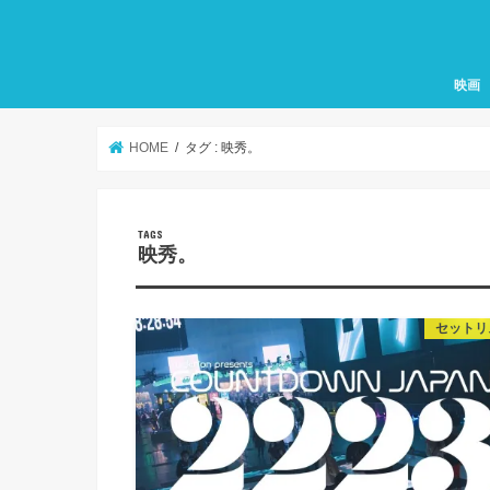
映画
HOME
タグ : 映秀。
映秀。
セットリ