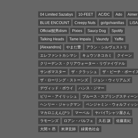
04 Limited Sazabys
10-FEET
AC/DC
Ado
Aimer
BLUE ENCOUNT
Creepy Nuts
go!go!vanillas
LiSA
Official髭男dism
Pixies
Saucy Dog
Spotify
Talking Heads
Tame Impala
Vaundy
Yaffle
[Alexandros]
やまだ豊
アラン・シルヴェストリ
エレファントカシマシ
キュウソネコカミ
クイーン
クリーデンス・クリアウォーター・リヴァイヴァル
サンボマスター
ザ・クラッシュ
ザ・ビーチ・ボーイ
ザ・ローリング・ストーンズ
ジョン・ウィリアムズ
デヴィッド・ボウイ
ハンス・ジマー
ビリー・アイリッシュ
ブルース・スプリングスティーン
ヘンリー・ジャックマン
ベンジャミン・ウォルフィッシ
マカロニえんぴつ
マーベル
ヤバイTシャツ屋さん
ラモーンズ
ロアン・バルフェ
久石 譲
佐藤直紀
大間々 昂
米津玄師
緑黄色社会